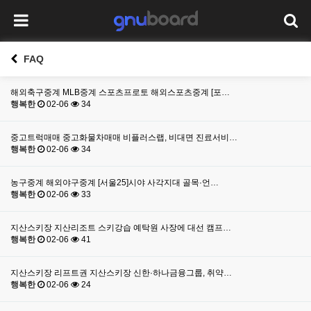
FAQ
해외축구중계 MLB중계 스포츠프로토 해외스포츠중계 [포…
행복한
02-06
34
중고트럭매매 중고화물차매매 비플러스랩, 비대면 진료서비…
행복한
02-06
34
농구중계 해외야구중계 [서울25]시야 사각지대 골목·언…
행복한
02-06
33
지산스키장 지산리조트 스키강습 예탁원 사장에 대선 캠프…
행복한
02-06
41
지산스키장 리프트권 지산스키장 신한·하나금융그룹, 취약…
행복한
02-06
24