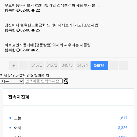
무료예능다시보기 kt인터넷가입 검색최적화 재판부가 본 …
행복한
02-06
22
경산이사 컬쳐랜드현금화 드라마다시보기 [기고] 소년사법…
행복한
02-06
25
비트코인자동매매 [정동칼럼] 역사와 싸우려는 대통령
행복한
02-06
21
34571
34572
34573
34574
34575
전체 547,542건
34575 페이지
접속자집계
오늘
1,617
어제
3,326