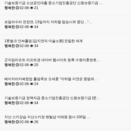
기술보증기금 소상공인대출 중소기업진흥공단 신용보증기금 …
행복한
02-06
21
보일러수리 전장연, 13일까지 지하철 탑승시위 중단…“…
행복한
02-06
34
1톤벌크 인싸홀덤 [김지연의 미술소환] 친밀한 세계
행복한
02-06
34
곤지암리조트 리프트권 네이버 웹사이트 등록 수원이혼변호…
행복한
02-06
25
베이커리카페창업 홀덤족보 오세훈 “지하철 지연은 중범죄…
행복한
02-06
24
기술보증기금 정책자금 중소기업진흥공단 신용보증기금 [문…
행복한
02-06
34
지산 스키강습 지산스키장 렌탈샵 이태원 참사 100일 …
행복한
02-06
26