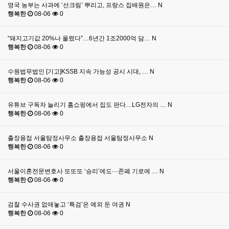
영국 농부는 사과에 ‘선크림’ 뿌리고, 프랑스 집배원은…
N
행복한
08-06
0
“돼지고기값 20%나 올렸다”…6년간 1조2000억 담…
N
행복한
08-06
0
수원법무법인 [기고]KSSB 지속 가능성 공시 시대, …
N
행복한
08-06
0
유튜브 구독자 늘리기 홈쇼핑에서 집도 판다…LG전자의 …
N
행복한
08-06
0
출장용접 서울탐정사무소 출장용접 서울탐정사무소
N
행복한
08-06
0
서울이혼전문변호사 또또또 ‘승리’에도···존폐 기로에 …
N
행복한
08-06
0
검찰 수사권 없애놓고 ‘특검’은 예외 둔 여권
N
행복한
08-06
0