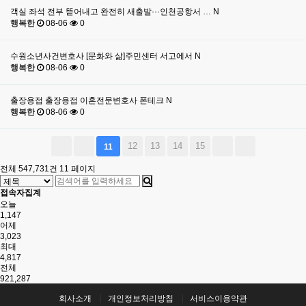
객실 좌석 전부 뜯어내고 완전히 새출발···인천공항서 …
N
행복한
08-06
0
수원소년사건변호사 [문화와 삶]주민센터 서고에서
N
행복한
08-06
0
출장용접 출장용접 이혼전문변호사 폰테크
N
행복한
08-06
0
12
13
14
15
11
전체 547,731건
11 페이지
접속자집계
오늘
1,147
어제
3,023
최대
4,817
전체
921,287
회사소개
개인정보처리방침
서비스이용약관